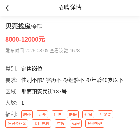
招聘详情
贝壳找房
/全职
8000-12000元
发布时间:2026-08-09 查看次数:1678
类别:
销售岗位
要求:
性别不限/ 学历不限/经验不限/年龄40岁以下
区域:
郫筒镇安民街187号
人数:
1
福利:
房补
话补
包住
医保
社保
年终奖
住房公积金
节日福利
年假
婚假
其他补贴