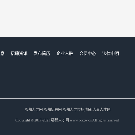
信息
招聘资讯
发布简历
企业入驻
会员中心
法律申明
们
郫都人才网,郫都招聘网,郫都人才市场,郫都人事人才网
Copyright © 2017-2021 郫都人才网 www.lkxxw.cn All rights reserved.