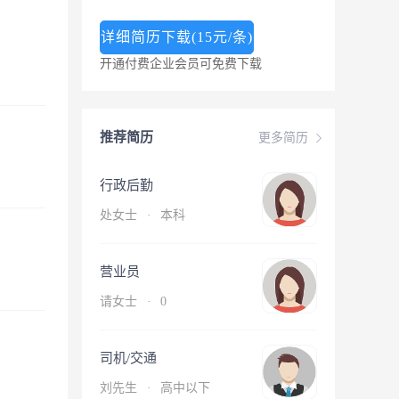
详细简历下载(15元/条)
开通付费企业会员可免费下载
推荐简历
更多简历
行政后勤
处女士
·
本科
营业员
请女士
·
0
司机/交通
刘先生
·
高中以下