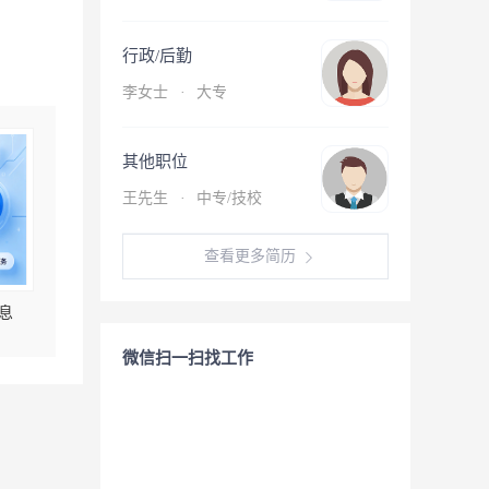
行政/后勤
李女士
·
大专
其他职位
王先生
·
中专/技校
查看更多简历
息
微信扫一扫找工作