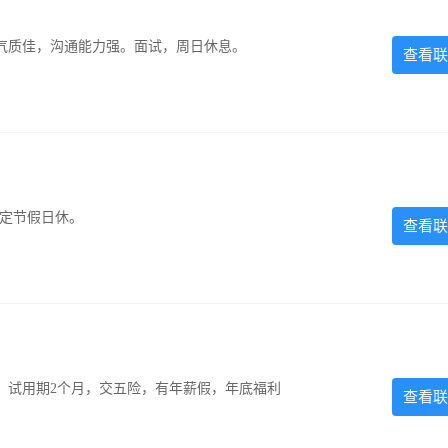
气质佳，沟通能力强。面试，周日休息。
查看联
法定节假日休。
查看联
0元，试用期2个月，交五险，有年薪假，年底福利
查看联