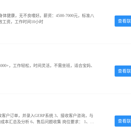
，身体健康，无不良嗜好。薪资：4500-7000元，标准八
查看联
放工资，工作时间10小时
000+，工作轻松，时间灵活，不需坐班，适合宝妈、
查看联
收客户订单，并录入GERP系统 3、接收客户咨询，与
查看联
成本汇总及分析 6、售后问题收集 岗位要求： 1、高
事认真仔细，熟练操作EXCEL软件 4、有相同经历者