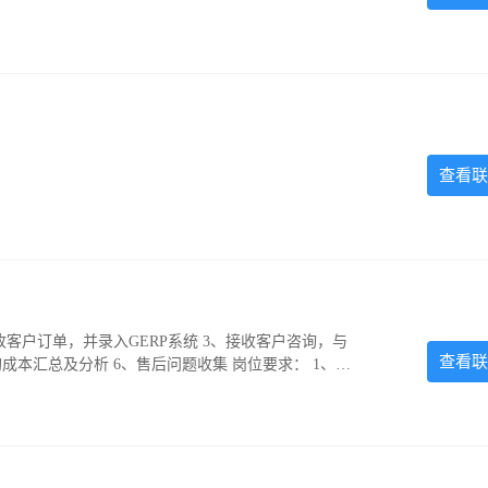
查看联
收客户订单，并录入GERP系统 3、接收客户咨询，与
查看联
成本汇总及分析 6、售后问题收集 岗位要求： 1、高
事认真仔细，熟练操作EXCEL软件 4、有相同经历者
休4天，法定假日正常休息 工资薪金：3000~5000，提供