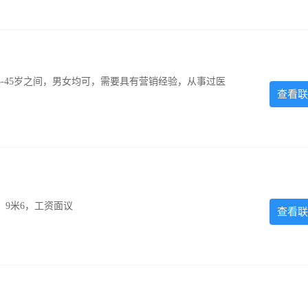
休4天，法定假日正常休息 工资薪金：3000~5000，提供
-45岁之间，男女均可，需要具有营销经验，从事过医
查看联
，9米6，工资面议
查看联