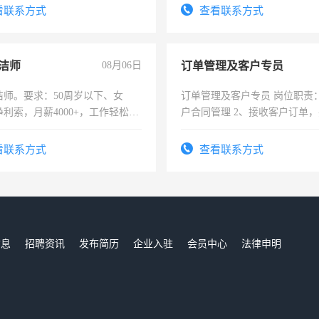
费发放劳保用品，两班倒，每月
看联系方式
查看联系方式
时发放工资，工作时间10小时
洁师
08月06日
订单管理及客户专员
洁师。要求：50周岁以下、女
订单管理及客户专员 岗位职责：
利索，月薪4000+，工作轻松，
户合同管理 2、接收客户订单
活，不需坐班，适合宝妈、全职
GERP系统 3、接收客户咨询
。
认订单事宜 4、送货单收集汇
看联系方式
查看联系方式
析 5、采购成本汇总及分析 6
收集 岗位要求： 1、高中以上学
普通话标准，具有一定语言沟通
做事认真仔细，熟练操作EXCE
4、有相同经历者优先 工作地
郫都区 工作时间：9:00~18:00
信息
招聘资讯
发布简历
企业入驻
会员中心
法律申明
法定假日正常休息 工资薪金：
们
3000~5000，提供社保及餐补