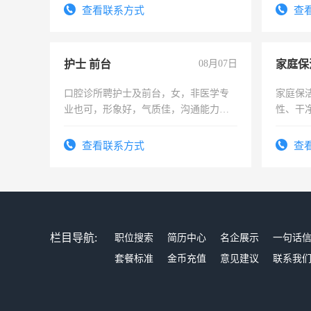
认订单事宜 4、送货单收集汇总，差异分
宿，免
查看联系方式
查
析 5、采购成本汇总及分析 6、售后问题
25号准
收集 岗位要求： 1、高中以上学历 2、
普通话标准，具有一定语言沟通能力 3、
护士 前台
08月07日
家庭保
做事认真仔细，熟练操作EXCEL软件
4、有相同经历者优先 工作地点：成都市
口腔诊所聘护士及前台，女，非医学专
家庭保
郫都区 工作时间：9:00~18:00,月休4天，
业也可，形象好，气质佳，沟通能力
性、干净
法定假日正常休息 工资薪金：
强。面试，周日休息。
时间灵
3000~5000，提供社保及餐补
太太等
查看联系方式
查
栏目导航:
职位搜索
简历中心
名企展示
一句话
套餐标准
金币充值
意见建议
联系我