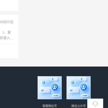
08月05日
 1、客
，并录入
，与客户确
总，差异分
、售后问题
历 2、
能力 3、
L软件
点：成都市
,月休4天，
客服微信号
微信公众号