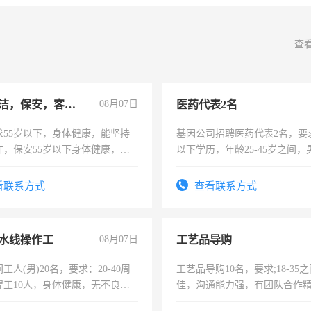
查
急招保洁，保安，客服，工程
08月07日
医药代表2名
求55岁以下，身体健康，能坚持
基因公司招聘医药代表2名，要
作，保安55岁以下身体健康，有
以下学历，年龄25-45岁之间，
形象端庄，遵纪守法，无犯罪记
可，需要具有营销经验，从事
服要求45岁以下高中以上文化，
表或者有医学资质的优先，底薪
看联系方式
查看联系方式
工作认真，性格开朗有良好沟通
交五险。
工程，懂水电维修。
水线操作工
08月07日
工艺品导购
工人(男)20名，要求：20-40周
工艺品导购10名，要求;18-35
焊工10人，身体健康，无不良嗜
佳，沟通能力强，有团队合作
：4500-7000元，标准八人间住
上进心，有工作经验者优先！