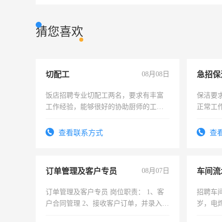
猜您喜欢
切配工
08月08日
饭店招聘专业切配工两名，要求有丰富
保洁要
工作经验，能够很好的协助厨师的工
正常工
作。包吃住，每月有公休，工资3500-
责任心
4500。
录，客
查看联系方式
查
懂电脑
能力，
订单管理及客户专员
08月07日
车间流
订单管理及客户专员 岗位职责： 1、客
招聘车间
户合同管理 2、接收客户订单，并录入
岁，电
GERP系统 3、接收客户咨询，与客户确
好。薪资