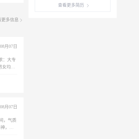
查看更多简历
看更多信息
08月07日
求：大专
男女均
过医药代
+绩效，
08月07日
之间，气质
精神，有